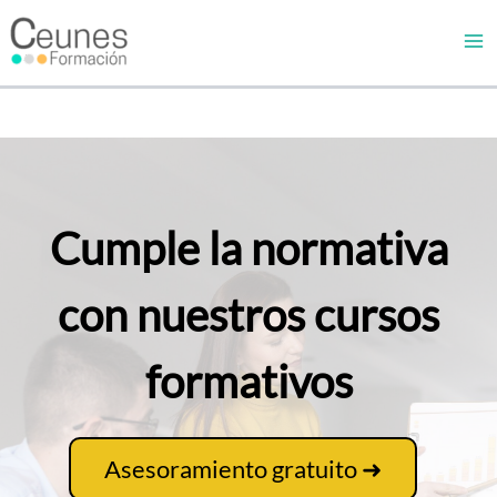
Ir
al
contenido
Cumple la normativa
con nuestros cursos
formativos
Asesoramiento gratuito ➜