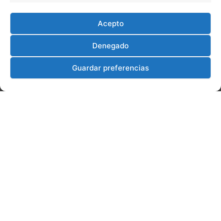
Acepto
Denegado
Guardar preferencias
Inicio
Cursos presenciales
Cursos abiertos
Cursos online
Contacto
Aviso Legal
Política de Cookies
Política de Privacidad
Políticas de Calidad