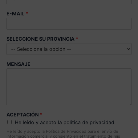
E
P
E-MAIL
*
T
A
C
I
SELECCIONE SU PROVINCIA
*
Ó
N
A
C
E
MENSAJE
P
T
A
C
I
Ó
N
ACEPTACIÓN
*
He leído y acepto la política de privacidad
He leído y acepto la Política de Privacidad para el envío de
información comercial y consiento en el tratamiento de mis