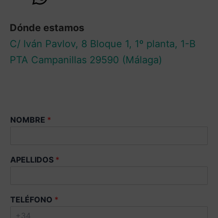
Dónde estamos
C/ Iván Pavlov, 8 Bloque 1, 1º planta, 1-B
PTA Campanillas 29590 (Málaga)
A
NOMBRE
*
P
E
L
L
APELLIDOS
*
I
D
O
S
TELÉFONO
*
A
C