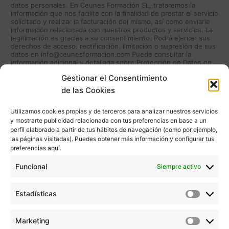
datos personales. En Ceunes Formación SL, trataremos la
información que nos facilite con la finalidad de prestar el servicio
solicitado y realizar la facturación del mismo, así como enviarle
información relacionada con nuestros productos y servicios. La
legitimación es gracias a su consentimiento. Podrá ejercer sus
derechos de acceso, rectificación, limitación o supresión de sus
datos en info@ceunesformacion.com Puede consultar la
información adicional y detallada sobre Protección de Datos en
política de privacidad
Gestionar el Consentimiento
de las Cookies
Enviar
Utilizamos cookies propias y de terceros para analizar nuestros servicios
y mostrarte publicidad relacionada con tus preferencias en base a un
perfil elaborado a partir de tus hábitos de navegación (como por ejemplo,
las páginas visitadas). Puedes obtener más información y configurar tus
preferencias aquí.
Funcional
Siempre activo
Estadísticas
Estadíst
Marketing
Marketi