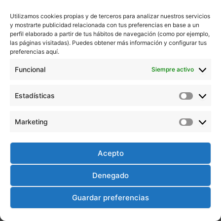
Utilizamos cookies propias y de terceros para analizar nuestros servicios
y mostrarte publicidad relacionada con tus preferencias en base a un
perfil elaborado a partir de tus hábitos de navegación (como por ejemplo,
las páginas visitadas). Puedes obtener más información y configurar tus
Inicio
preferencias aquí.
Cursos presenciales
Funcional
Siempre activo
Cursos abiertos
Cursos online
Contacto
Estadísticas
Estadíst
Aviso Legal
Política de Cookies
Marketing
Marketi
Política de Privacidad
Políticas de Calidad
Acepto
Denegado
Guardar preferencias
Todos los derechos Ceunes Formación © 2026