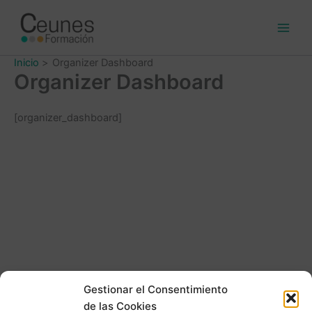
Ir
al
contenido
Inicio
Organizer Dashboard
Organizer Dashboard
[organizer_dashboard]
Gestionar el Consentimiento
de las Cookies