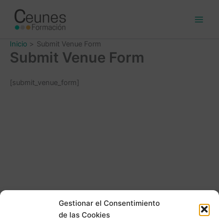
Ir
al
contenido
Inicio
Submit Venue Form
Submit Venue Form
[submit_venue_form]
Gestionar el Consentimiento
de las Cookies