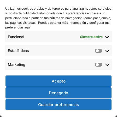
Utilizamos cookies propias y de terceros para analizar nuestros servicios
y mostrarte publicidad relacionada con tus preferencias en base a un
perfil elaborado a partir de tus hábitos de navegación (como por ejemplo,
las páginas visitadas). Puedes obtener más información y configurar tus
Inicio
preferencias aquí.
Cursos presenciales
Funcional
Siempre activo
Cursos abiertos
Cursos online
Contacto
Estadísticas
Estadíst
Aviso Legal
Política de Cookies
Marketing
Marketi
Política de Privacidad
Políticas de Calidad
Acepto
Denegado
Guardar preferencias
Todos los derechos Ceunes Formación © 2026